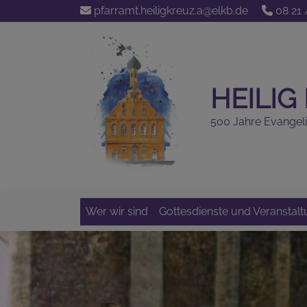
Direkt
pfarramt.heiligkreuz.a@elkb.de
08 21 
zum
Inhalt
HEILI
500 Jahre Evangel
Wer wir sind
Gottesdienste und Veranstal
Hauptnavigation