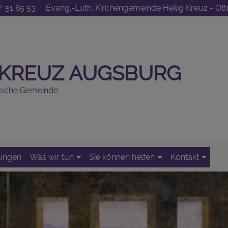
/ 51 85 53
Evang.-Luth. Kirchengemeinde Heilig Kreuz - O
G KREUZ AUGSBURG
ische Gemeinde
tungen
Was wir tun
Sie können helfen
Kontakt