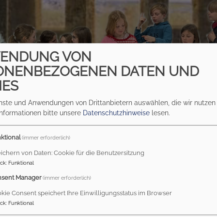
ENDUNG VON
ONENBEZOGENEN DATEN UND
IES
Familie
Konfi 3
enste und Anwendungen von Drittanbietern auswählen, die wir nutze
Informationen bitte unsere
Datenschutzhinweise
lesen.
ktional
(immer erforderlich)
ichern von Daten: Cookie für die Benutzersitzung
ck
:
Funktional
sent Manager
(immer erforderlich)
nder der 3. und 4. Klasse.
kie Consent speichert Ihre Einwilligungsstatus im Browser
ck
:
Funktional
fe und Abendmahl und hören Geschichten von Gott.