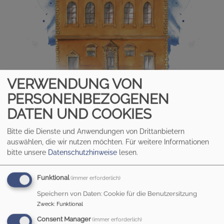
VERWENDUNG VON
PERSONENBEZOGENEN
DATEN UND COOKIES
HEILIG KREUZ AUGSBURG
Bitte die Dienste und Anwendungen von Drittanbietern
500 Jahre Evangelische Gemeinde
auswählen, die wir nutzen möchten.
Für weitere Informationen
bitte unsere
Datenschutzhinweise
lesen.
Hauptnavigation
Funktional
(immer erforderlich)
Speichern von Daten: Cookie für die Benutzersitzung
Startseite
Gemeindeleben
Stammtisch
Zweck
:
Funktional
Consent Manager
(immer erforderlich)