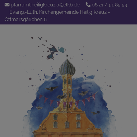
Direkt
pfarramt.heiligkreuz.a@elkb.de
08 21 / 51 85 53
zum
Evang.-Luth. Kirchengemeinde Heilig Kreuz -
Inhalt
Ottmarsgäßchen 6