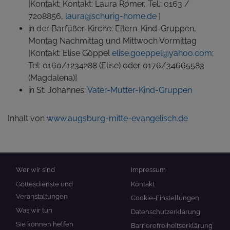
[Kontakt: Kontakt: Laura Römer, Tel.: 0163 /
7208856,
laura@schurig-home.de
]
in der Barfüßer-Kirche: Eltern-Kind-Gruppen,
Montag Nachmittag und Mittwoch Vormittag
[Kontakt: Elise Göppel
elise.goeppel@yahoo.com
;
Tel: 0160/1234288 (Elise) oder 0176/34665583
(Magdalena)]
in St. Johannes:
Vater-Mutter-Kind-Gruppen
Inhalt von
www.augsburg-mitte-evangelisch.de
Hauptnavigation
Fußbereichsmenü
Wer wir sind
Impressum
Gottesdienste und
Kontakt
Veranstaltungen
Cookie-Einstellungen
Was wir tun
Datenschutzerklärung
Sie können helfen
Barrierefreiheitserklärung