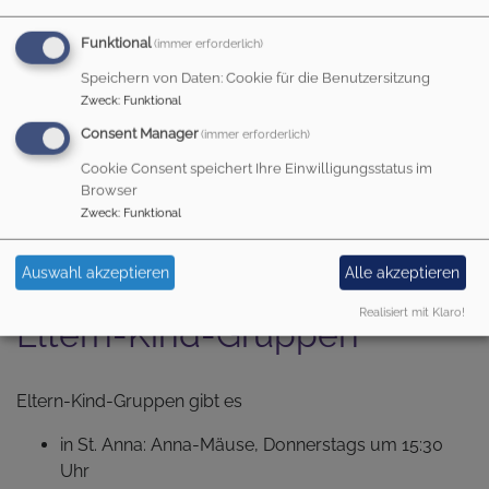
Funktional
(immer erforderlich)
Speichern von Daten: Cookie für die Benutzersitzung
Zweck
:
Funktional
Startseite
Eltern-Kind-Gruppen
Consent Manager
(immer erforderlich)
Cookie Consent speichert Ihre Einwilligungsstatus im
ELTERN-KIND-
Browser
Zweck
:
Funktional
GRUPPEN
Auswahl akzeptieren
Alle akzeptieren
Realisiert mit Klaro!
Eltern-Kind-Gruppen
Eltern-Kind-Gruppen gibt es
in St. Anna: Anna-Mäuse, Donnerstags um 15:30
Uhr