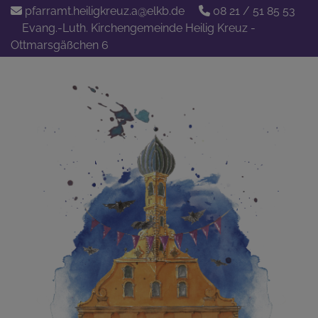
Direkt
pfarramt.heiligkreuz.a@elkb.de
08 21 / 51 85 53
zum
Evang.-Luth. Kirchengemeinde Heilig Kreuz -
Inhalt
Ottmarsgäßchen 6